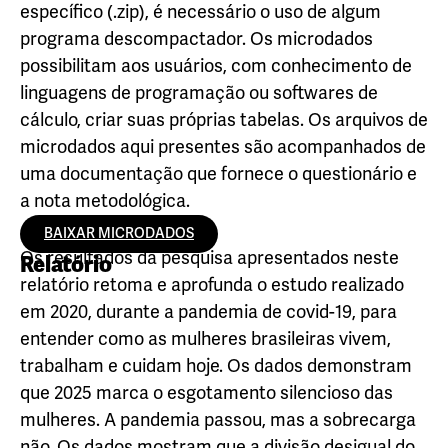
específico (.zip), é necessário o uso de algum
programa descompactador. Os microdados
possibilitam aos usuários, com conhecimento de
linguagens de programação ou softwares de
cálculo, criar suas próprias tabelas. Os arquivos de
microdados aqui presentes são acompanhados de
uma documentação que fornece o questionário e
a nota metodológica.
BAIXAR MICRODADOS
Os resultados da pesquisa apresentados neste
Relatório
relatório retoma e aprofunda o estudo realizado
em 2020, durante a pandemia de covid-19, para
entender como as mulheres brasileiras vivem,
trabalham e cuidam hoje. Os dados demonstram
que 2025 marca o esgotamento silencioso das
mulheres. A pandemia passou, mas a sobrecarga
não. Os dados mostram que a divisão desigual do