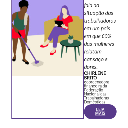
fala da
situação das
trabalhadoras
em um país
em que 60%
das mulheres
relatam
cansaço e
dores.
CHIRLENE
BRITO
coordenadora
financeira da
Federação
Nacional das
Trabalhadoras
Domésticas
LEIA
MAIS