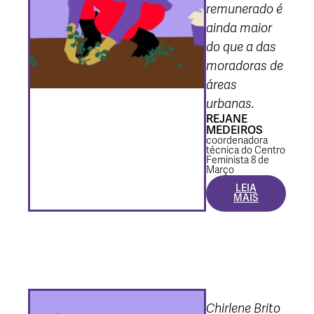
remunerado é
ainda maior
do que a das
moradoras de
áreas
urbanas.
REJANE
MEDEIROS
coordenadora
técnica do Centro
Feminista 8 de
Março
LEIA
MAIS
Chirlene Brito